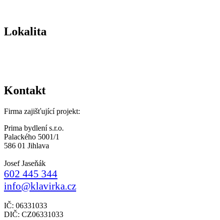
Lokalita
Kontakt
Firma zajišťující projekt:
Prima bydlení s.r.o.
Palackého 5001/1
586 01 Jihlava
Josef Jaseňák
602 445 344
info@klavirka.cz
IČ: 06331033
DIČ: CZ06331033