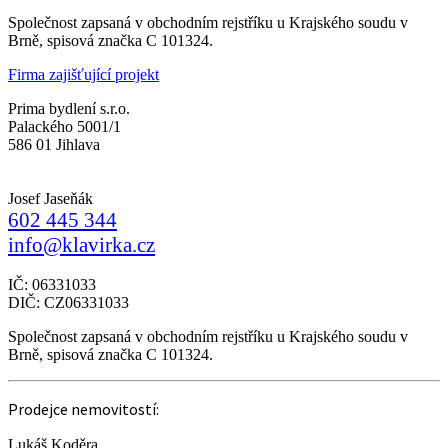
Společnost zapsaná v obchodním rejstříku u Krajského soudu v
Brně, spisová značka C 101324.
Firma zajišťující projekt
Prima bydlení s.r.o.
Palackého 5001/1
586 01 Jihlava
Josef Jaseňák
602 445 344
info@klavirka.cz
IČ: 06331033
DIČ: CZ06331033
Společnost zapsaná v obchodním rejstříku u Krajského soudu v
Brně, spisová značka C 101324.
Prodejce nemovitostí:
Lukáš Koděra