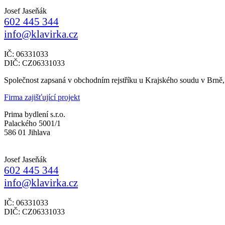
Josef Jaseňák
602 445 344
info@klavirka.cz
IČ: 06331033
DIČ: CZ06331033
Společnost zapsaná v obchodním rejstříku u Krajského soudu v Brně
Firma zajišťující projekt
Prima bydlení s.r.o.
Palackého 5001/1
586 01 Jihlava
Josef Jaseňák
602 445 344
info@klavirka.cz
IČ: 06331033
DIČ: CZ06331033