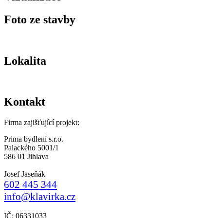
Foto ze stavby
Lokalita
Kontakt
Firma zajišťující projekt:
Prima bydlení s.r.o.
Palackého 5001/1
586 01 Jihlava
Josef Jaseňák
602 445 344
info@klavirka.cz
IČ: 06331033