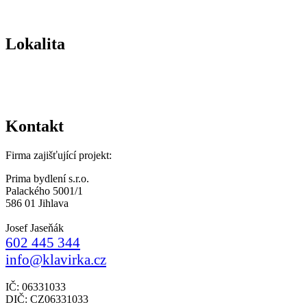
Lokalita
Kontakt
Firma zajišťující projekt:
Prima bydlení s.r.o.
Palackého 5001/1
586 01 Jihlava
Josef Jaseňák
602 445 344
info@klavirka.cz
IČ: 06331033
DIČ: CZ06331033