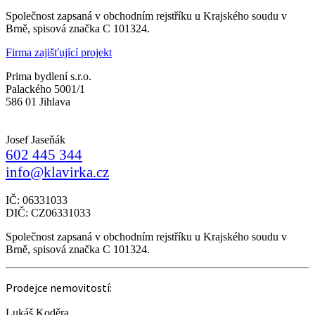
Společnost zapsaná v obchodním rejstříku u Krajského soudu v
Brně, spisová značka C 101324.
Firma zajišťující projekt
Prima bydlení s.r.o.
Palackého 5001/1
586 01 Jihlava
Josef Jaseňák
602 445 344
info@klavirka.cz
IČ: 06331033
DIČ: CZ06331033
Společnost zapsaná v obchodním rejstříku u Krajského soudu v
Brně, spisová značka C 101324.
Prodejce nemovitostí:
Lukáš Koděra