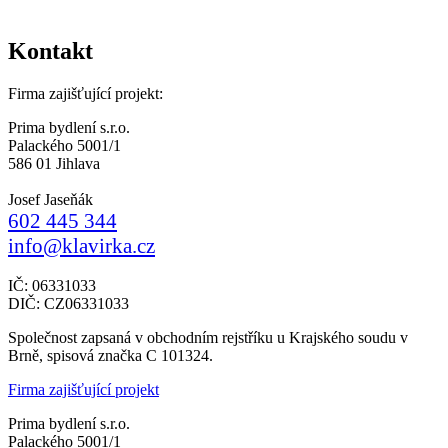
Kontakt
Firma zajišťující projekt:
Prima bydlení s.r.o.
Palackého 5001/1
586 01 Jihlava
Josef Jaseňák
602 445 344
info@klavirka.cz
IČ: 06331033
DIČ: CZ06331033
Společnost zapsaná v obchodním rejstříku u Krajského soudu v
Brně, spisová značka C 101324.
Firma zajišťující projekt
Prima bydlení s.r.o.
Palackého 5001/1