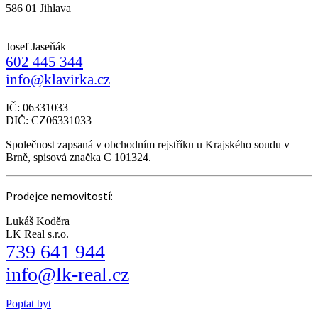
586 01 Jihlava
Josef Jaseňák
602 445 344
info@klavirka.cz
IČ: 06331033
DIČ: CZ06331033
Společnost zapsaná v obchodním rejstříku u Krajského soudu v
Brně, spisová značka C 101324.
Prodejce nemovitostí:
Lukáš Koděra
LK Real s.r.o.
739 641 944
info@lk-real.cz
Poptat byt