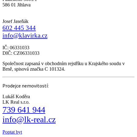
586 01 Jihlava
Josef Jaseňák
602 445 344
info@klavirka.cz
IČ: 06331033
DIČ: CZ06331033
Společnost zapsaná v obchodním rejstříku u Krajského soudu v
Brně, spisová značka C 101324.
Prodejce nemovitostí:
Lukáš Koděra
LK Real s.r.o.
739 641 944
info@lk-real.cz
Poptat byt