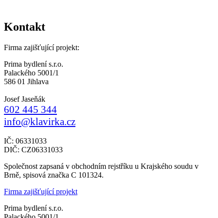
Kontakt
Firma zajišťující projekt:
Prima bydlení s.r.o.
Palackého 5001/1
586 01 Jihlava
Josef Jaseňák
602 445 344
info@klavirka.cz
IČ: 06331033
DIČ: CZ06331033
Společnost zapsaná v obchodním rejstříku u Krajského soudu v
Brně, spisová značka C 101324.
Firma zajišťující projekt
Prima bydlení s.r.o.
Palackého 5001/1