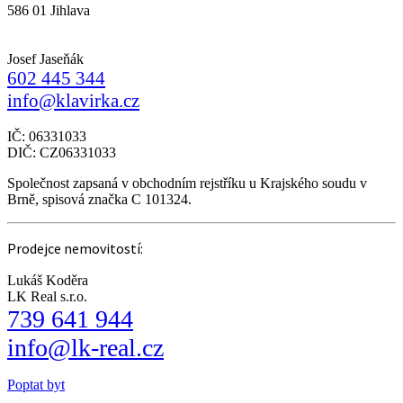
586 01 Jihlava
Josef Jaseňák
602 445 344
info@klavirka.cz
IČ: 06331033
DIČ: CZ06331033
Společnost zapsaná v obchodním rejstříku u Krajského soudu v
Brně, spisová značka C 101324.
Prodejce nemovitostí:
Lukáš Koděra
LK Real s.r.o.
739 641 944
info@lk-real.cz
Poptat byt