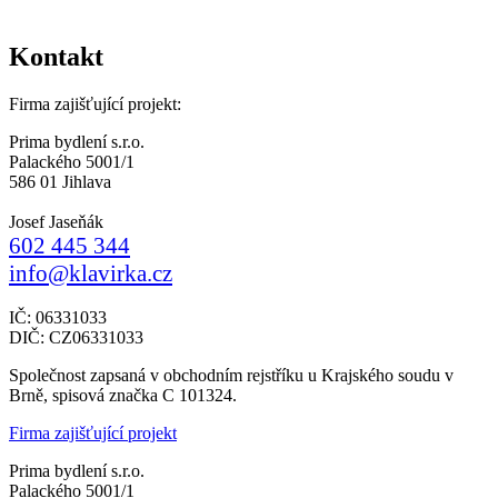
Kontakt
Firma zajišťující projekt:
Prima bydlení s.r.o.
Palackého 5001/1
586 01 Jihlava
Josef Jaseňák
602 445 344
info@klavirka.cz
IČ: 06331033
DIČ: CZ06331033
Společnost zapsaná v obchodním rejstříku u Krajského soudu v
Brně, spisová značka C 101324.
Firma zajišťující projekt
Prima bydlení s.r.o.
Palackého 5001/1