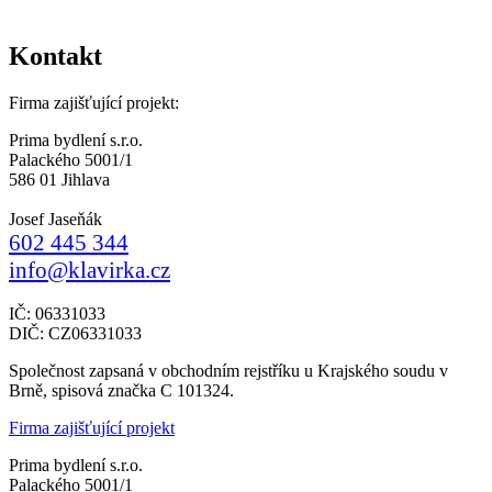
Kontakt
Firma zajišťující projekt:
Prima bydlení s.r.o.
Palackého 5001/1
586 01 Jihlava
Josef Jaseňák
602 445 344
info@klavirka.cz
IČ: 06331033
DIČ: CZ06331033
Společnost zapsaná v obchodním rejstříku u Krajského soudu v
Brně, spisová značka C 101324.
Firma zajišťující projekt
Prima bydlení s.r.o.
Palackého 5001/1