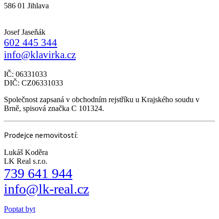
586 01 Jihlava
Josef Jaseňák
602 445 344
info@klavirka.cz
IČ: 06331033
DIČ: CZ06331033
Společnost zapsaná v obchodním rejstříku u Krajského soudu v
Brně, spisová značka C 101324.
Prodejce nemovitostí:
Lukáš Koděra
LK Real s.r.o.
739 641 944
info@lk-real.cz
Poptat byt