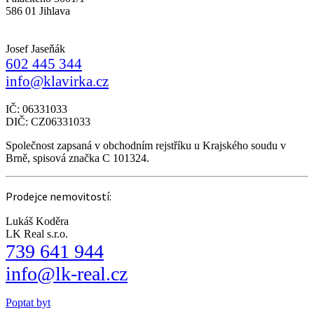
586 01 Jihlava
Josef Jaseňák
602 445 344
info@klavirka.cz
IČ: 06331033
DIČ: CZ06331033
Společnost zapsaná v obchodním rejstříku u Krajského soudu v
Brně, spisová značka C 101324.
Prodejce nemovitostí:
Lukáš Koděra
LK Real s.r.o.
739 641 944
info@lk-real.cz
Poptat byt