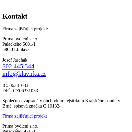
Kontakt
Firma zajišťující projekt:
Prima bydlení s.r.o.
Palackého 5001/1
586 01 Jihlava
Josef Jaseňák
602 445 344
info@klavirka.cz
IČ: 06331033
DIČ: CZ06331033
Společnost zapsaná v obchodním rejstříku u Krajského soudu v
Brně, spisová značka C 101324.
Firma zajišťující projekt
Prima bydlení s.r.o.
Palackého 5001/1