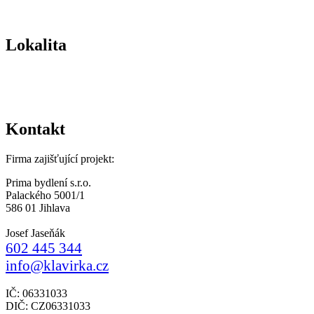
Lokalita
Kontakt
Firma zajišťující projekt:
Prima bydlení s.r.o.
Palackého 5001/1
586 01 Jihlava
Josef Jaseňák
602 445 344
info@klavirka.cz
IČ: 06331033
DIČ: CZ06331033