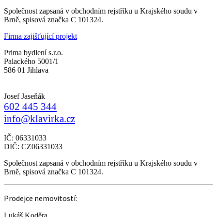
Společnost zapsaná v obchodním rejstříku u Krajského soudu v
Brně, spisová značka C 101324.
Firma zajišťující projekt
Prima bydlení s.r.o.
Palackého 5001/1
586 01 Jihlava
Josef Jaseňák
602 445 344
info@klavirka.cz
IČ: 06331033
DIČ: CZ06331033
Společnost zapsaná v obchodním rejstříku u Krajského soudu v
Brně, spisová značka C 101324.
Prodejce nemovitostí:
Lukáš Koděra