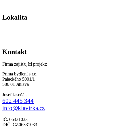
Lokalita
Kontakt
Firma zajišťující projekt:
Prima bydlení s.r.o.
Palackého 5001/1
586 01 Jihlava
Josef Jaseňák
602 445 344
info@klavirka.cz
IČ: 06331033
DIČ: CZ06331033