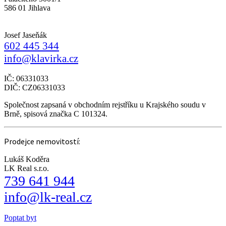
586 01 Jihlava
Josef Jaseňák
602 445 344
info@klavirka.cz
IČ: 06331033
DIČ: CZ06331033
Společnost zapsaná v obchodním rejstříku u Krajského soudu v
Brně, spisová značka C 101324.
Prodejce nemovitostí:
Lukáš Koděra
LK Real s.r.o.
739 641 944
info@lk-real.cz
Poptat byt