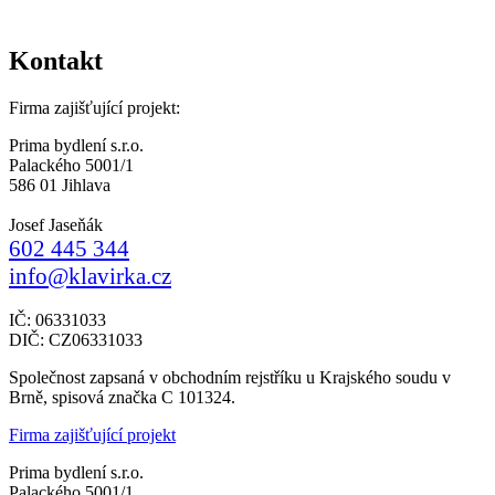
Kontakt
Firma zajišťující projekt:
Prima bydlení s.r.o.
Palackého 5001/1
586 01 Jihlava
Josef Jaseňák
602 445 344
info@klavirka.cz
IČ: 06331033
DIČ: CZ06331033
Společnost zapsaná v obchodním rejstříku u Krajského soudu v
Brně, spisová značka C 101324.
Firma zajišťující projekt
Prima bydlení s.r.o.
Palackého 5001/1