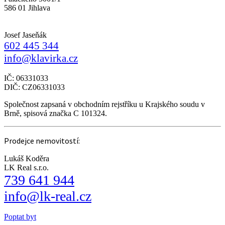
586 01 Jihlava
Josef Jaseňák
602 445 344
info@klavirka.cz
IČ: 06331033
DIČ: CZ06331033
Společnost zapsaná v obchodním rejstříku u Krajského soudu v
Brně, spisová značka C 101324.
Prodejce nemovitostí:
Lukáš Koděra
LK Real s.r.o.
739 641 944
info@lk-real.cz
Poptat byt