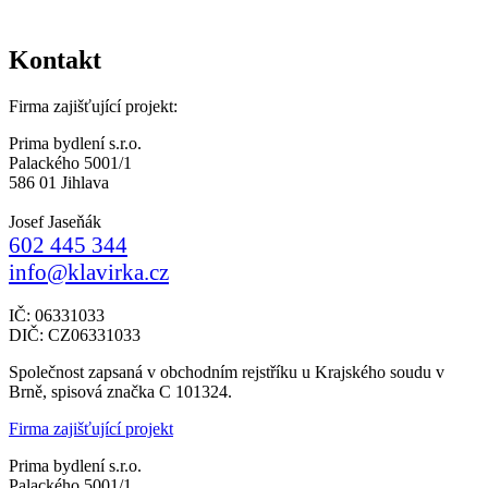
Kontakt
Firma zajišťující projekt:
Prima bydlení s.r.o.
Palackého 5001/1
586 01 Jihlava
Josef Jaseňák
602 445 344
info@klavirka.cz
IČ: 06331033
DIČ: CZ06331033
Společnost zapsaná v obchodním rejstříku u Krajského soudu v
Brně, spisová značka C 101324.
Firma zajišťující projekt
Prima bydlení s.r.o.
Palackého 5001/1