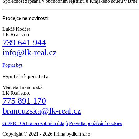
Společnost zapsaná v obchodním rejstříku u Krajského soudu v Brně
Prodejce nemovitostí:
Lukáš Koděra
LK Real s.r.o.
739 641 944
info@lk-real.cz
Poptat byt
Hypoteční specialista:
Marcela Brancuzská
LK Real s.r.o.
775 891 170
brancuzska@lk-real.cz
GDPR - Ochrana osobních údajů
Pravidla používání cookies
Copyright © 2021 - 2026 Prima bydlení s.r.o.