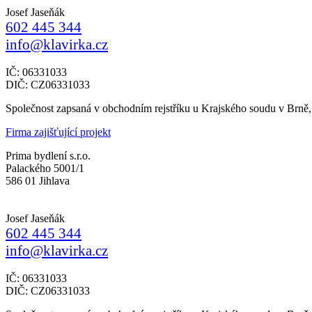
Josef Jaseňák
602 445 344
info@klavirka.cz
IČ: 06331033
DIČ: CZ06331033
Společnost zapsaná v obchodním rejstříku u Krajského soudu v Brně
Firma zajišťující projekt
Prima bydlení s.r.o.
Palackého 5001/1
586 01 Jihlava
Josef Jaseňák
602 445 344
info@klavirka.cz
IČ: 06331033
DIČ: CZ06331033