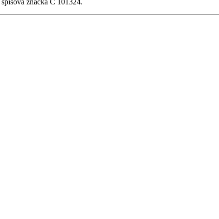
, spisová značka C 101324.