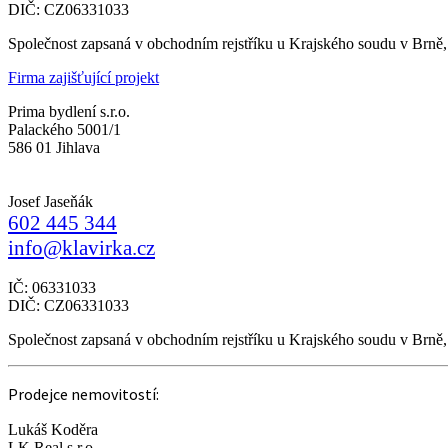
DIČ: CZ06331033
Společnost zapsaná v obchodním rejstříku u Krajského soudu v Brně
Firma zajišťující projekt
Prima bydlení s.r.o.
Palackého 5001/1
586 01 Jihlava
Josef Jaseňák
602 445 344
info@klavirka.cz
IČ: 06331033
DIČ: CZ06331033
Společnost zapsaná v obchodním rejstříku u Krajského soudu v Brně
Prodejce nemovitostí:
Lukáš Koděra
LK Real s.r.o.