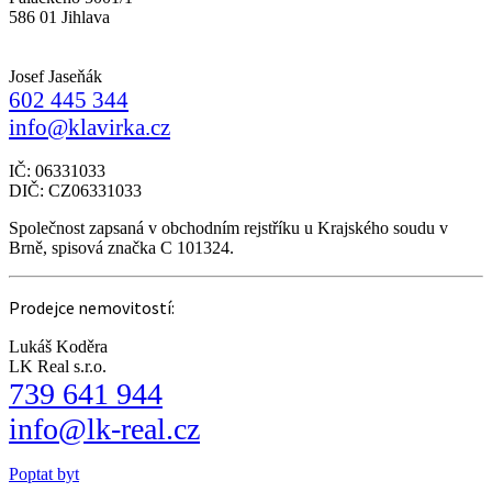
586 01 Jihlava
Josef Jaseňák
602 445 344
info@klavirka.cz
IČ: 06331033
DIČ: CZ06331033
Společnost zapsaná v obchodním rejstříku u Krajského soudu v
Brně, spisová značka C 101324.
Prodejce nemovitostí:
Lukáš Koděra
LK Real s.r.o.
739 641 944
info@lk-real.cz
Poptat byt