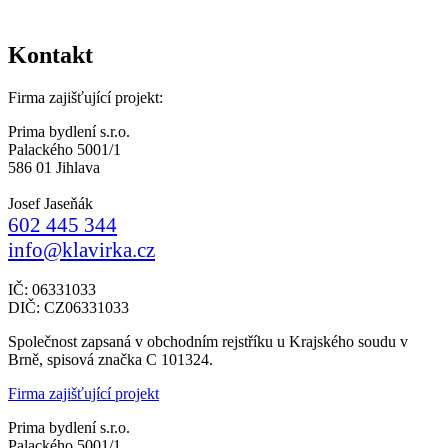
Kontakt
Firma zajišťující projekt:
Prima bydlení s.r.o.
Palackého 5001/1
586 01 Jihlava
Josef Jaseňák
602 445 344
info@klavirka.cz
IČ: 06331033
DIČ: CZ06331033
Společnost zapsaná v obchodním rejstříku u Krajského soudu v
Brně, spisová značka C 101324.
Firma zajišťující projekt
Prima bydlení s.r.o.
Palackého 5001/1