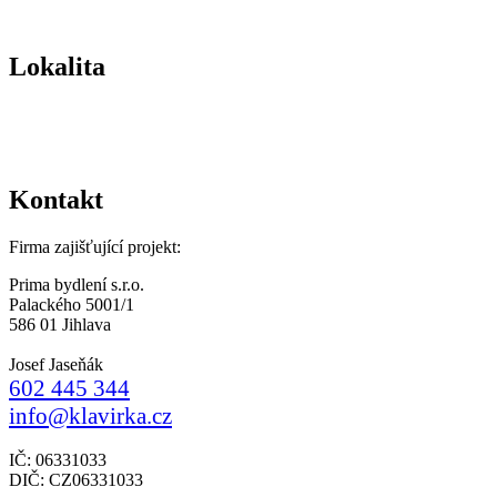
Lokalita
Kontakt
Firma zajišťující projekt:
Prima bydlení s.r.o.
Palackého 5001/1
586 01 Jihlava
Josef Jaseňák
602 445 344
info@klavirka.cz
IČ: 06331033
DIČ: CZ06331033