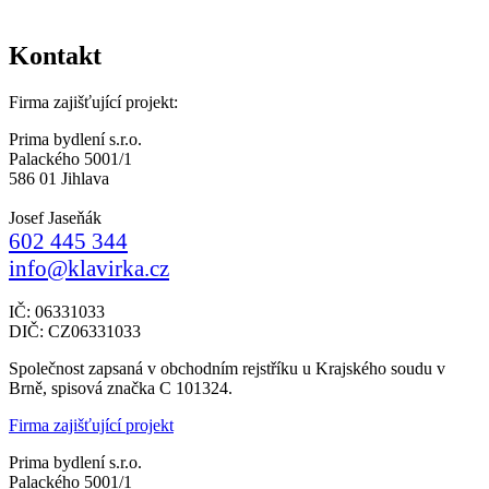
Kontakt
Firma zajišťující projekt:
Prima bydlení s.r.o.
Palackého 5001/1
586 01 Jihlava
Josef Jaseňák
602 445 344
info@klavirka.cz
IČ: 06331033
DIČ: CZ06331033
Společnost zapsaná v obchodním rejstříku u Krajského soudu v
Brně, spisová značka C 101324.
Firma zajišťující projekt
Prima bydlení s.r.o.
Palackého 5001/1