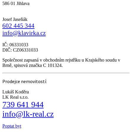
586 01 Jihlava
Josef Jaseňák
602 445 344
info@klavirka.cz
IČ: 06331033
DIČ: CZ06331033
Společnost zapsaná v obchodním rejstříku u Krajského soudu v
Brně, spisová značka C 101324.
Prodejce nemovitostí:
Lukáš Koděra
LK Real s.r.o.
739 641 944
info@lk-real.cz
Poptat byt