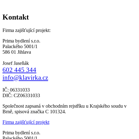
Kontakt
Firma zajišťující projekt:
Prima bydlení s.r.o.
Palackého 5001/1
586 01 Jihlava
Josef Jaseňák
602 445 344
info@klavirka.cz
IČ: 06331033
DIČ: CZ06331033
Společnost zapsaná v obchodním rejstříku u Krajského soudu v
Brně, spisová značka C 101324.
Firma zajišťující projekt
Prima bydlení s.r.o.
Palackého 5001/1