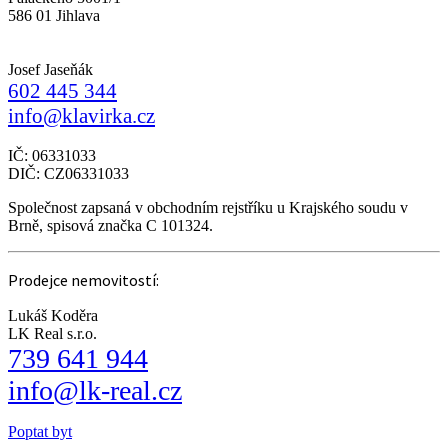
586 01 Jihlava
Josef Jaseňák
602 445 344
info@klavirka.cz
IČ: 06331033
DIČ: CZ06331033
Společnost zapsaná v obchodním rejstříku u Krajského soudu v
Brně, spisová značka C 101324.
Prodejce nemovitostí:
Lukáš Koděra
LK Real s.r.o.
739 641 944
info@lk-real.cz
Poptat byt