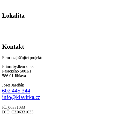
Lokalita
Kontakt
Firma zajišťující projekt:
Prima bydlení s.r.o.
Palackého 5001/1
586 01 Jihlava
Josef Jaseňák
602 445 344
info@klavirka.cz
IČ: 06331033
DIČ: CZ06331033