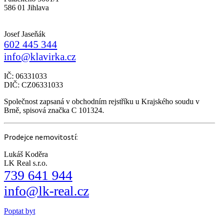
586 01 Jihlava
Josef Jaseňák
602 445 344
info@klavirka.cz
IČ: 06331033
DIČ: CZ06331033
Společnost zapsaná v obchodním rejstříku u Krajského soudu v
Brně, spisová značka C 101324.
Prodejce nemovitostí:
Lukáš Koděra
LK Real s.r.o.
739 641 944
info@lk-real.cz
Poptat byt