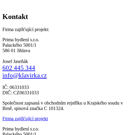
Kontakt
Firma zajišťující projekt:
Prima bydlení s.r.o.
Palackého 5001/1
586 01 Jihlava
Josef Jaseňák
602 445 344
info@klavirka.cz
IČ: 06331033
DIČ: CZ06331033
Společnost zapsaná v obchodním rejstříku u Krajského soudu v
Brně, spisová značka C 101324.
Firma zajišťující projekt
Prima bydlení s.r.o.
Palackého 5001/1