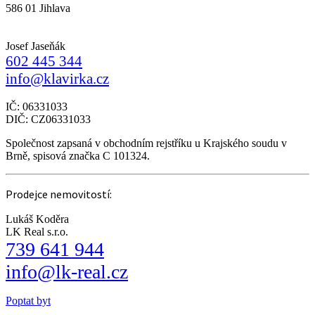
586 01 Jihlava
Josef Jaseňák
602 445 344
info@klavirka.cz
IČ: 06331033
DIČ: CZ06331033
Společnost zapsaná v obchodním rejstříku u Krajského soudu v
Brně, spisová značka C 101324.
Prodejce nemovitostí:
Lukáš Koděra
LK Real s.r.o.
739 641 944
info@lk-real.cz
Poptat byt