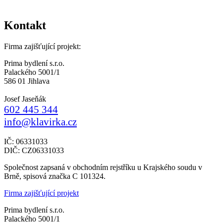
Kontakt
Firma zajišťující projekt:
Prima bydlení s.r.o.
Palackého 5001/1
586 01 Jihlava
Josef Jaseňák
602 445 344
info@klavirka.cz
IČ: 06331033
DIČ: CZ06331033
Společnost zapsaná v obchodním rejstříku u Krajského soudu v
Brně, spisová značka C 101324.
Firma zajišťující projekt
Prima bydlení s.r.o.
Palackého 5001/1