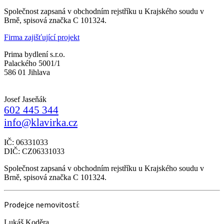
Společnost zapsaná v obchodním rejstříku u Krajského soudu v
Brně, spisová značka C 101324.
Firma zajišťující projekt
Prima bydlení s.r.o.
Palackého 5001/1
586 01 Jihlava
Josef Jaseňák
602 445 344
info@klavirka.cz
IČ: 06331033
DIČ: CZ06331033
Společnost zapsaná v obchodním rejstříku u Krajského soudu v
Brně, spisová značka C 101324.
Prodejce nemovitostí:
Lukáš Koděra