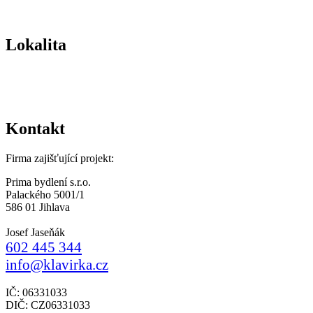
Lokalita
Kontakt
Firma zajišťující projekt:
Prima bydlení s.r.o.
Palackého 5001/1
586 01 Jihlava
Josef Jaseňák
602 445 344
info@klavirka.cz
IČ: 06331033
DIČ: CZ06331033