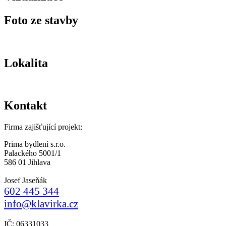
Foto ze stavby
Lokalita
Kontakt
Firma zajišťující projekt:
Prima bydlení s.r.o.
Palackého 5001/1
586 01 Jihlava
Josef Jaseňák
602 445 344
info@klavirka.cz
IČ: 06331033