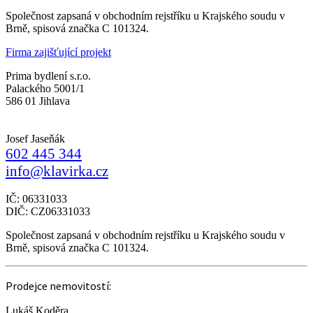
Společnost zapsaná v obchodním rejstříku u Krajského soudu v
Brně, spisová značka C 101324.
Firma zajišťující projekt
Prima bydlení s.r.o.
Palackého 5001/1
586 01 Jihlava
Josef Jaseňák
602 445 344
info@klavirka.cz
IČ: 06331033
DIČ: CZ06331033
Společnost zapsaná v obchodním rejstříku u Krajského soudu v
Brně, spisová značka C 101324.
Prodejce nemovitostí:
Lukáš Koděra