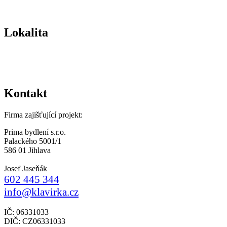
Lokalita
Kontakt
Firma zajišťující projekt:
Prima bydlení s.r.o.
Palackého 5001/1
586 01 Jihlava
Josef Jaseňák
602 445 344
info@klavirka.cz
IČ: 06331033
DIČ: CZ06331033