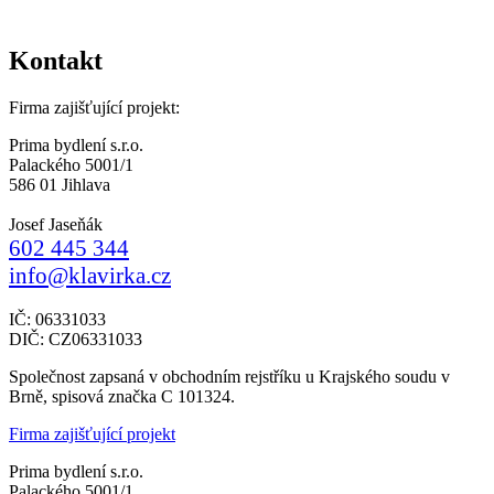
Kontakt
Firma zajišťující projekt:
Prima bydlení s.r.o.
Palackého 5001/1
586 01 Jihlava
Josef Jaseňák
602 445 344
info@klavirka.cz
IČ: 06331033
DIČ: CZ06331033
Společnost zapsaná v obchodním rejstříku u Krajského soudu v
Brně, spisová značka C 101324.
Firma zajišťující projekt
Prima bydlení s.r.o.
Palackého 5001/1