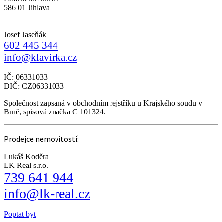
586 01 Jihlava
Josef Jaseňák
602 445 344
info@klavirka.cz
IČ: 06331033
DIČ: CZ06331033
Společnost zapsaná v obchodním rejstříku u Krajského soudu v
Brně, spisová značka C 101324.
Prodejce nemovitostí:
Lukáš Koděra
LK Real s.r.o.
739 641 944
info@lk-real.cz
Poptat byt