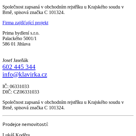
Společnost zapsaná v obchodním rejstříku u Krajského soudu v
Brně, spisová značka C 101324.
Firma zajišťující projekt
Prima bydlení s.r.o.
Palackého 5001/1
586 01 Jihlava
Josef Jaseňák
602 445 344
info@klavirka.cz
IČ: 06331033
DIČ: CZ06331033
Společnost zapsaná v obchodním rejstříku u Krajského soudu v
Brně, spisová značka C 101324.
Prodejce nemovitostí:
Lukáš Koděra