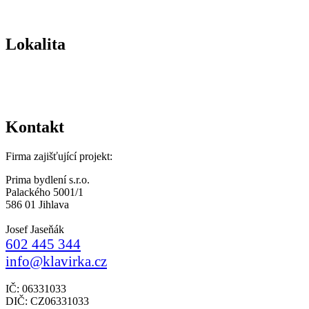
Lokalita
Kontakt
Firma zajišťující projekt:
Prima bydlení s.r.o.
Palackého 5001/1
586 01 Jihlava
Josef Jaseňák
602 445 344
info@klavirka.cz
IČ: 06331033
DIČ: CZ06331033