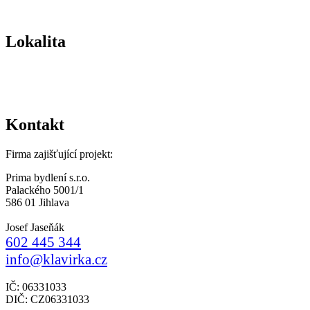
Lokalita
Kontakt
Firma zajišťující projekt:
Prima bydlení s.r.o.
Palackého 5001/1
586 01 Jihlava
Josef Jaseňák
602 445 344
info@klavirka.cz
IČ: 06331033
DIČ: CZ06331033