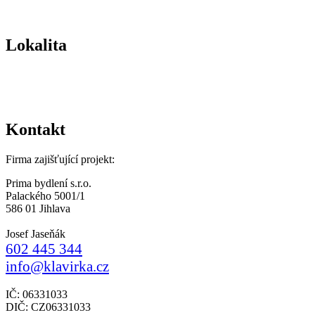
Lokalita
Kontakt
Firma zajišťující projekt:
Prima bydlení s.r.o.
Palackého 5001/1
586 01 Jihlava
Josef Jaseňák
602 445 344
info@klavirka.cz
IČ: 06331033
DIČ: CZ06331033