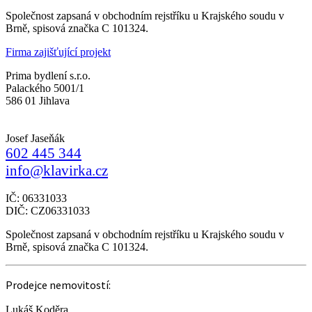
Společnost zapsaná v obchodním rejstříku u Krajského soudu v
Brně, spisová značka C 101324.
Firma zajišťující projekt
Prima bydlení s.r.o.
Palackého 5001/1
586 01 Jihlava
Josef Jaseňák
602 445 344
info@klavirka.cz
IČ: 06331033
DIČ: CZ06331033
Společnost zapsaná v obchodním rejstříku u Krajského soudu v
Brně, spisová značka C 101324.
Prodejce nemovitostí:
Lukáš Koděra