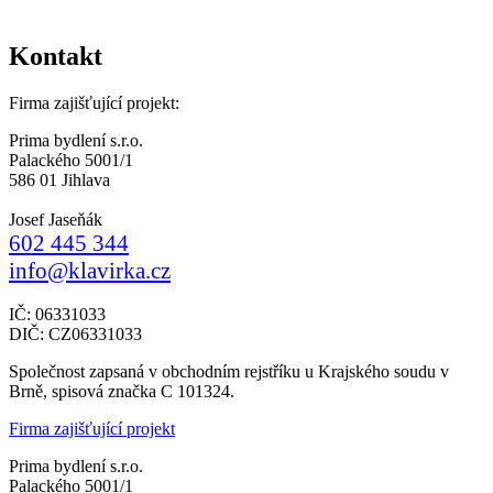
Kontakt
Firma zajišťující projekt:
Prima bydlení s.r.o.
Palackého 5001/1
586 01 Jihlava
Josef Jaseňák
602 445 344
info@klavirka.cz
IČ: 06331033
DIČ: CZ06331033
Společnost zapsaná v obchodním rejstříku u Krajského soudu v
Brně, spisová značka C 101324.
Firma zajišťující projekt
Prima bydlení s.r.o.
Palackého 5001/1