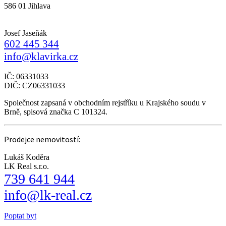
586 01 Jihlava
Josef Jaseňák
602 445 344
info@klavirka.cz
IČ: 06331033
DIČ: CZ06331033
Společnost zapsaná v obchodním rejstříku u Krajského soudu v
Brně, spisová značka C 101324.
Prodejce nemovitostí:
Lukáš Koděra
LK Real s.r.o.
739 641 944
info@lk-real.cz
Poptat byt