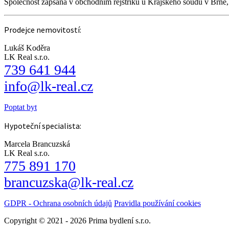
Společnost zapsaná v obchodním rejstříku u Krajského soudu v Brně
Prodejce nemovitostí:
Lukáš Koděra
LK Real s.r.o.
739 641 944
info@lk-real.cz
Poptat byt
Hypoteční specialista:
Marcela Brancuzská
LK Real s.r.o.
775 891 170
brancuzska@lk-real.cz
GDPR - Ochrana osobních údajů
Pravidla používání cookies
Copyright © 2021 - 2026 Prima bydlení s.r.o.