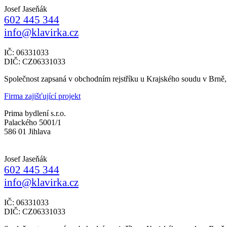
Josef Jaseňák
602 445 344
info@klavirka.cz
IČ: 06331033
DIČ: CZ06331033
Společnost zapsaná v obchodním rejstříku u Krajského soudu v Brně
Firma zajišťující projekt
Prima bydlení s.r.o.
Palackého 5001/1
586 01 Jihlava
Josef Jaseňák
602 445 344
info@klavirka.cz
IČ: 06331033
DIČ: CZ06331033