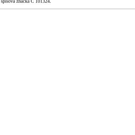
, spisová značka C 101324.