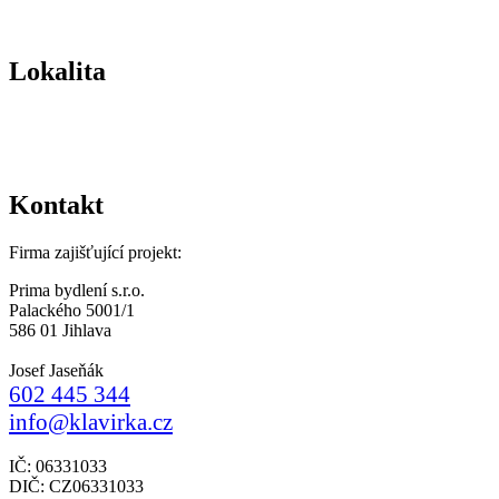
Lokalita
Kontakt
Firma zajišťující projekt:
Prima bydlení s.r.o.
Palackého 5001/1
586 01 Jihlava
Josef Jaseňák
602 445 344
info@klavirka.cz
IČ: 06331033
DIČ: CZ06331033