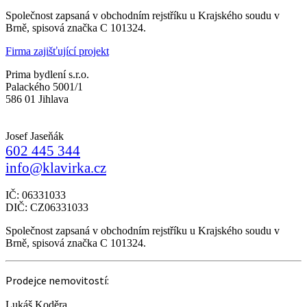
Společnost zapsaná v obchodním rejstříku u Krajského soudu v
Brně, spisová značka C 101324.
Firma zajišťující projekt
Prima bydlení s.r.o.
Palackého 5001/1
586 01 Jihlava
Josef Jaseňák
602 445 344
info@klavirka.cz
IČ: 06331033
DIČ: CZ06331033
Společnost zapsaná v obchodním rejstříku u Krajského soudu v
Brně, spisová značka C 101324.
Prodejce nemovitostí:
Lukáš Koděra