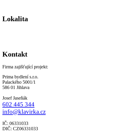
Lokalita
Kontakt
Firma zajišťující projekt:
Prima bydlení s.r.o.
Palackého 5001/1
586 01 Jihlava
Josef Jaseňák
602 445 344
info@klavirka.cz
IČ: 06331033
DIČ: CZ06331033