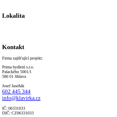
Lokalita
Kontakt
Firma zajišťující projekt:
Prima bydlení s.r.o.
Palackého 5001/1
586 01 Jihlava
Josef Jaseňák
602 445 344
info@klavirka.cz
IČ: 06331033
DIČ: CZ06331033