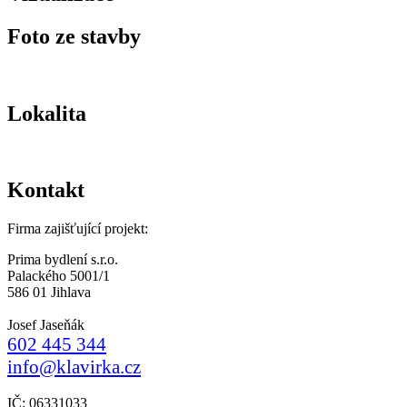
Foto ze stavby
Lokalita
Kontakt
Firma zajišťující projekt:
Prima bydlení s.r.o.
Palackého 5001/1
586 01 Jihlava
Josef Jaseňák
602 445 344
info@klavirka.cz
IČ: 06331033