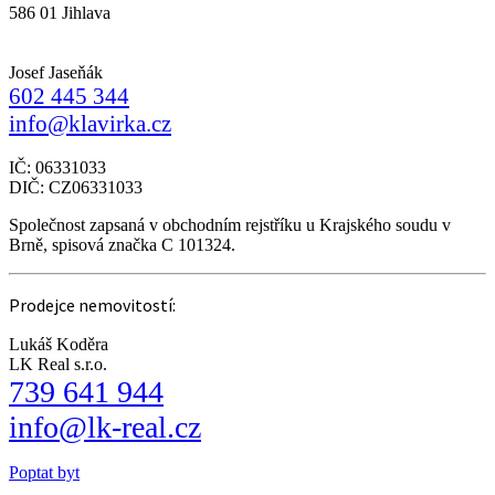
586 01 Jihlava
Josef Jaseňák
602 445 344
info@klavirka.cz
IČ: 06331033
DIČ: CZ06331033
Společnost zapsaná v obchodním rejstříku u Krajského soudu v
Brně, spisová značka C 101324.
Prodejce nemovitostí:
Lukáš Koděra
LK Real s.r.o.
739 641 944
info@lk-real.cz
Poptat byt