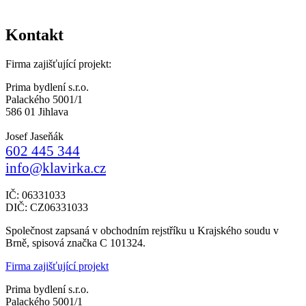
Kontakt
Firma zajišťující projekt:
Prima bydlení s.r.o.
Palackého 5001/1
586 01 Jihlava
Josef Jaseňák
602 445 344
info@klavirka.cz
IČ: 06331033
DIČ: CZ06331033
Společnost zapsaná v obchodním rejstříku u Krajského soudu v
Brně, spisová značka C 101324.
Firma zajišťující projekt
Prima bydlení s.r.o.
Palackého 5001/1