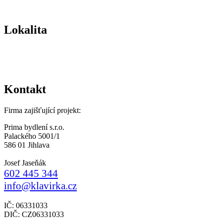
Lokalita
Kontakt
Firma zajišťující projekt:
Prima bydlení s.r.o.
Palackého 5001/1
586 01 Jihlava
Josef Jaseňák
602 445 344
info@klavirka.cz
IČ: 06331033
DIČ: CZ06331033