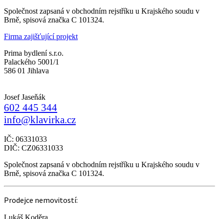
Společnost zapsaná v obchodním rejstříku u Krajského soudu v
Brně, spisová značka C 101324.
Firma zajišťující projekt
Prima bydlení s.r.o.
Palackého 5001/1
586 01 Jihlava
Josef Jaseňák
602 445 344
info@klavirka.cz
IČ: 06331033
DIČ: CZ06331033
Společnost zapsaná v obchodním rejstříku u Krajského soudu v
Brně, spisová značka C 101324.
Prodejce nemovitostí:
Lukáš Koděra