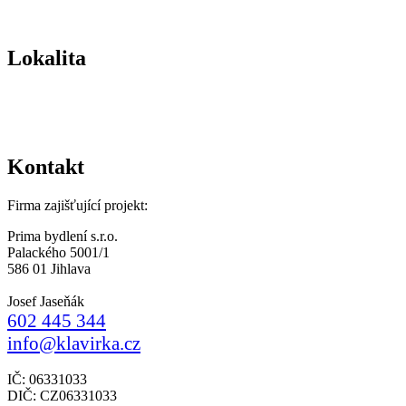
Lokalita
Kontakt
Firma zajišťující projekt:
Prima bydlení s.r.o.
Palackého 5001/1
586 01 Jihlava
Josef Jaseňák
602 445 344
info@klavirka.cz
IČ: 06331033
DIČ: CZ06331033