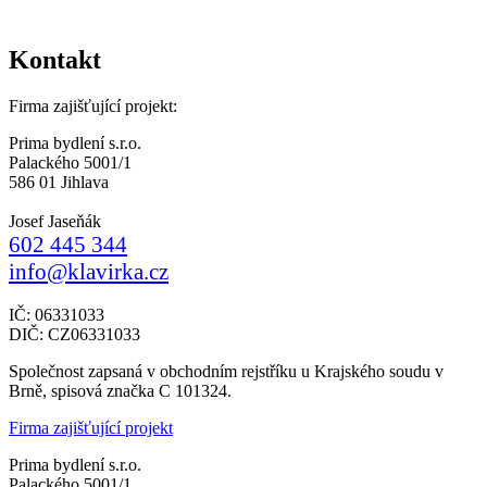
Kontakt
Firma zajišťující projekt:
Prima bydlení s.r.o.
Palackého 5001/1
586 01 Jihlava
Josef Jaseňák
602 445 344
info@klavirka.cz
IČ: 06331033
DIČ: CZ06331033
Společnost zapsaná v obchodním rejstříku u Krajského soudu v
Brně, spisová značka C 101324.
Firma zajišťující projekt
Prima bydlení s.r.o.
Palackého 5001/1