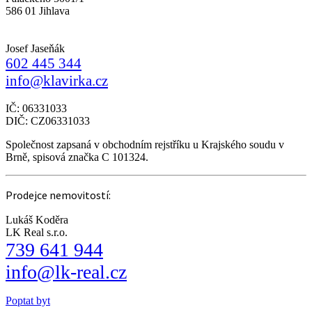
586 01 Jihlava
Josef Jaseňák
602 445 344
info@klavirka.cz
IČ: 06331033
DIČ: CZ06331033
Společnost zapsaná v obchodním rejstříku u Krajského soudu v
Brně, spisová značka C 101324.
Prodejce nemovitostí:
Lukáš Koděra
LK Real s.r.o.
739 641 944
info@lk-real.cz
Poptat byt