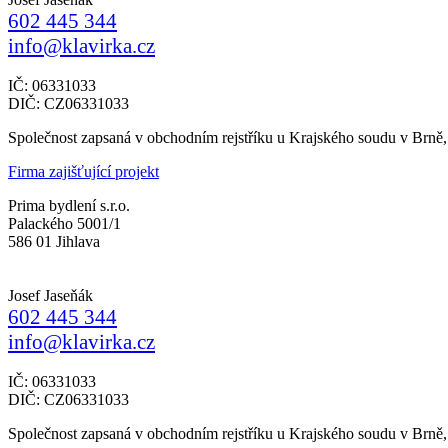
602 445 344
info@klavirka.cz
IČ: 06331033
DIČ: CZ06331033
Společnost zapsaná v obchodním rejstříku u Krajského soudu v Brně
Firma zajišťující projekt
Prima bydlení s.r.o.
Palackého 5001/1
586 01 Jihlava
Josef Jaseňák
602 445 344
info@klavirka.cz
IČ: 06331033
DIČ: CZ06331033
Společnost zapsaná v obchodním rejstříku u Krajského soudu v Brně