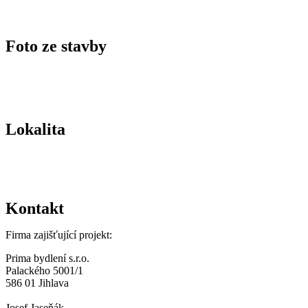
Foto ze stavby
Lokalita
Kontakt
Firma zajišťující projekt:
Prima bydlení s.r.o.
Palackého 5001/1
586 01 Jihlava
Josef Jaseňák