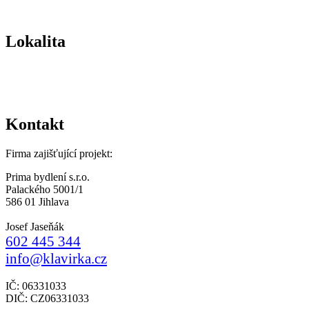
Lokalita
Kontakt
Firma zajišťující projekt:
Prima bydlení s.r.o.
Palackého 5001/1
586 01 Jihlava
Josef Jaseňák
602 445 344
info@klavirka.cz
IČ: 06331033
DIČ: CZ06331033