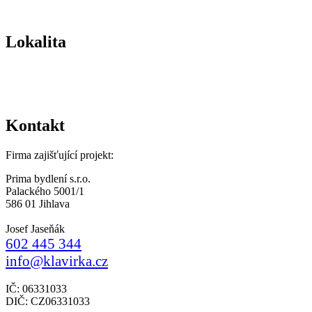
Lokalita
Kontakt
Firma zajišťující projekt:
Prima bydlení s.r.o.
Palackého 5001/1
586 01 Jihlava
Josef Jaseňák
602 445 344
info@klavirka.cz
IČ: 06331033
DIČ: CZ06331033