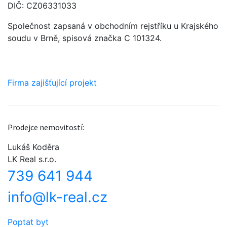
DIČ: CZ06331033
Společnost zapsaná v obchodním rejstříku u Krajského
soudu v Brně, spisová značka C 101324.
Firma zajišťující projekt
Prodejce nemovitostí:
Lukáš Koděra
LK Real s.r.o.
739 641 944
info@lk-real.cz
Poptat byt