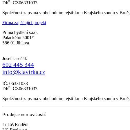
DIČ: CZ06331033
Společnost zapsaná v obchodním rejstříku u Krajského soudu v Brně
Firma zajišťující projekt
Prima bydlení s.r.o.
Palackého 5001/1
586 01 Jihlava
Josef Jaseňák
602 445 344
info@klavirka.cz
IČ: 06331033
DIČ: CZ06331033
Společnost zapsaná v obchodním rejstříku u Krajského soudu v Brně
Prodejce nemovitostí:
Lukáš Koděra
LK Real s.r.o.