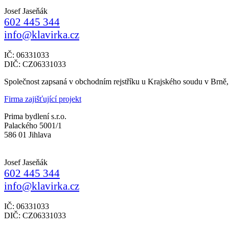
Josef Jaseňák
602 445 344
info@klavirka.cz
IČ: 06331033
DIČ: CZ06331033
Společnost zapsaná v obchodním rejstříku u Krajského soudu v Brně
Firma zajišťující projekt
Prima bydlení s.r.o.
Palackého 5001/1
586 01 Jihlava
Josef Jaseňák
602 445 344
info@klavirka.cz
IČ: 06331033
DIČ: CZ06331033