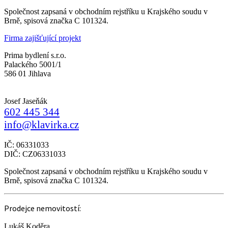
Společnost zapsaná v obchodním rejstříku u Krajského soudu v
Brně, spisová značka C 101324.
Firma zajišťující projekt
Prima bydlení s.r.o.
Palackého 5001/1
586 01 Jihlava
Josef Jaseňák
602 445 344
info@klavirka.cz
IČ: 06331033
DIČ: CZ06331033
Společnost zapsaná v obchodním rejstříku u Krajského soudu v
Brně, spisová značka C 101324.
Prodejce nemovitostí:
Lukáš Koděra