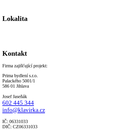
Lokalita
Kontakt
Firma zajišťující projekt:
Prima bydlení s.r.o.
Palackého 5001/1
586 01 Jihlava
Josef Jaseňák
602 445 344
info@klavirka.cz
IČ: 06331033
DIČ: CZ06331033