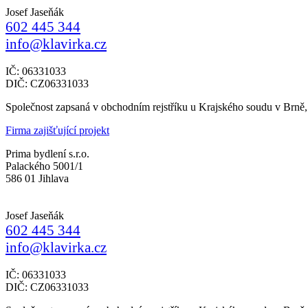
Josef Jaseňák
602 445 344
info@klavirka.cz
IČ: 06331033
DIČ: CZ06331033
Společnost zapsaná v obchodním rejstříku u Krajského soudu v Brně
Firma zajišťující projekt
Prima bydlení s.r.o.
Palackého 5001/1
586 01 Jihlava
Josef Jaseňák
602 445 344
info@klavirka.cz
IČ: 06331033
DIČ: CZ06331033