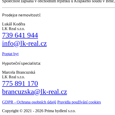
Společnost zapsaná v obchodním rejstříku u Krajského soudu v Brně
Prodejce nemovitostí:
Lukáš Koděra
LK Real s.r.o.
739 641 944
info@lk-real.cz
Poptat byt
Hypoteční specialista:
Marcela Brancuzská
LK Real s.r.o.
775 891 170
brancuzska@lk-real.cz
GDPR - Ochrana osobních údajů
Pravidla používání cookies
Copyright © 2021 - 2026 Prima bydlení s.r.o.