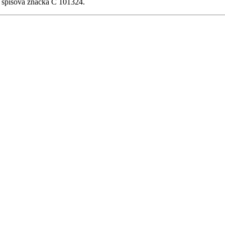
, spisová značka C 101324.