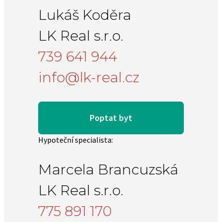
Lukáš Koděra
LK Real s.r.o.
739 641 944
info@lk-real.cz
Poptat byt
Hypoteční specialista:
Marcela Brancuzská
LK Real s.r.o.
775 891 170