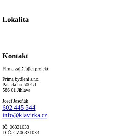
Lokalita
Kontakt
Firma zajišťující projekt:
Prima bydlení s.r.o.
Palackého 5001/1
586 01 Jihlava
Josef Jaseňák
602 445 344
info@klavirka.cz
IČ: 06331033
DIČ: CZ06331033