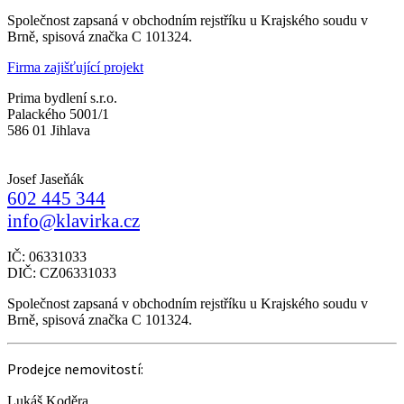
Společnost zapsaná v obchodním rejstříku u Krajského soudu v
Brně, spisová značka C 101324.
Firma zajišťující projekt
Prima bydlení s.r.o.
Palackého 5001/1
586 01 Jihlava
Josef Jaseňák
602 445 344
info@klavirka.cz
IČ: 06331033
DIČ: CZ06331033
Společnost zapsaná v obchodním rejstříku u Krajského soudu v
Brně, spisová značka C 101324.
Prodejce nemovitostí:
Lukáš Koděra