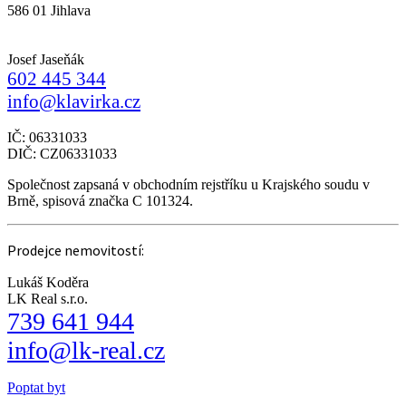
586 01 Jihlava
Josef Jaseňák
602 445 344
info@klavirka.cz
IČ: 06331033
DIČ: CZ06331033
Společnost zapsaná v obchodním rejstříku u Krajského soudu v
Brně, spisová značka C 101324.
Prodejce nemovitostí:
Lukáš Koděra
LK Real s.r.o.
739 641 944
info@lk-real.cz
Poptat byt