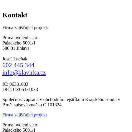
Kontakt
Firma zajišťující projekt:
Prima bydlení s.r.o.
Palackého 5001/1
586 01 Jihlava
Josef Jaseňák
602 445 344
info@klavirka.cz
IČ: 06331033
DIČ: CZ06331033
Společnost zapsaná v obchodním rejstříku u Krajského soudu v
Brně, spisová značka C 101324.
Firma zajišťující projekt
Prima bydlení s.r.o.
Palackého 5001/1